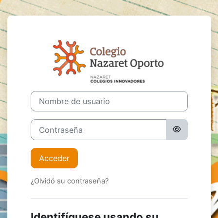
Salta al contenido principal
Entrar a Moodl
Nombre de usuario
Contraseña
Acceder
¿Olvidó su contraseña?
Identifíquese usando su